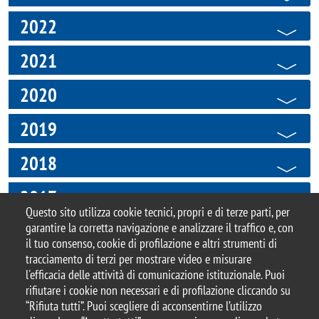
2022
2021
2020
2019
2018
2017
Questo sito utilizza cookie tecnici, propri e di terze parti, per
garantire la corretta navigazione e analizzare il traffico e, con
il tuo consenso, cookie di profilazione e altri strumenti di
tracciamento di terzi per mostrare video e misurare
© 2025 Università degli Studi di Milano-Bicocca
l'efficacia delle attività di comunicazione istituzionale. Puoi
Piazza dell'Ateneo Nuovo, 1 - 20126, Milano
rifiutare i cookie non necessari e di profilazione cliccando su
Casella PEC:
ateneo.bicocca@pec.unimib.it
“Rifiuta tutti”. Puoi scegliere di acconsentirne l’utilizzo
P.I. 12621570154 |