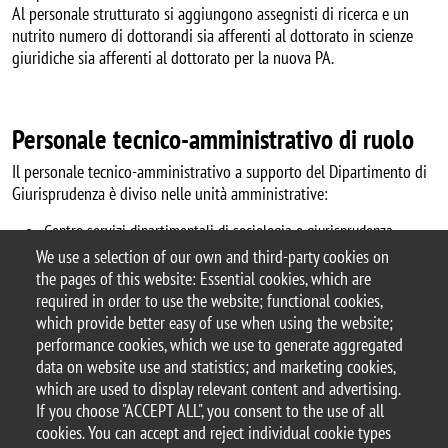
Al personale strutturato si aggiungono assegnisti di ricerca e un
nutrito numero di dottorandi sia afferenti al dottorato in scienze
giuridiche sia afferenti al dottorato per la nuova PA.
Personale tecnico-amministrativo di ruolo
Il personale tecnico-amministrativo a supporto del Dipartimento di
Giurisprudenza è diviso nelle unità amministrative:
Centro servizi dipartimentali di sociologia e giurisprudenza
Dipartimento di giurisprudenza
We use a selection of our own and third-party cookies on
the pages of this website: Essential cookies, which are
required in order to use the website; functional cookies,
which provide better easy of use when using the website;
performance cookies, which we use to generate aggregated
© 2017 University of Milano-Bicocca
data on website use and statistics; and marketing cookies,
Piazza dell'Ateneo Nuovo, 1 - 20126, Milan | tel.
which are used to display relevant content and advertising.
+39 02 6448 1 | PEC address:
If you choose "ACCEPT ALL", you consent to the use of all
ateneo.bicocca@pec.unimib.it
cookies. You can accept and reject individual cookie types
P.I. 12621570154 |